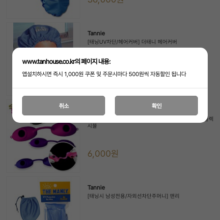
Tannie
[태닝UV차단/헤어커버] 더태니 헤어커버
www.tanhouse.co.kr의 페이지 내용:
앱설치하시면 즉시 1,000원 쿠폰 및 주문시마다 500원씩 자동할인 됩니다
30,000원
취소
확인
Lucas
(세계1위)[루카스/태닝고글] 슈퍼써니 에보 아이쉴드 플렉
시블
6,000원
Tannie
[태닝시 남성전용/자외선차단주머니] 맨리