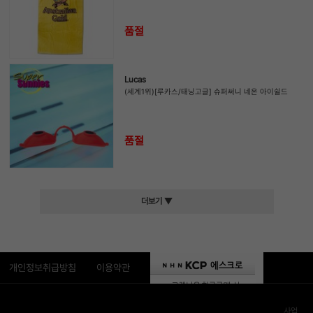
품절
Lucas
(세계1위)[루카스/태닝고글] 슈퍼써니 네온 아이쉴드
품절
더보기 ▼
개인정보취급방침
이용약관
사업