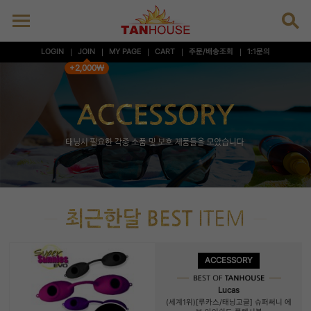
LOGIN
JOIN
MY PAGE
CART
주문/배송조회
1:1문의
+2,000₩
ACCESSORY
Lucas
(세계1위)[루카스/태닝고글] 슈퍼써니 에