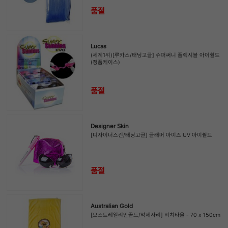
품절
Lucas
(세계1위)[루카스/태닝고글] 슈퍼써니 플렉시블 아이쉴드
(정품케이스)
품절
Designer Skin
[디자이너스킨/태닝고글] 글래머 아이즈 UV 아이쉴드
품절
Australian Gold
[오스트레일리안골드/악세사리] 비치타올 - 70 x 150cm