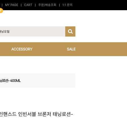
MY PAGE
CART
주문/배송조회
1:1 문의
p
ACCESSORY
SALE
닝로션- 400ML
 인핸스드 인빈서블 브론저 태닝로션-