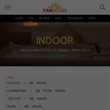
LOGIN
JOIN
MY PAGE
CART
주문/배송조회
1:1문의
+2,000₩
브랜드
디자이너스킨
보틀
1회용 패킷
오스트레일리안골드
보틀
미니보틀
1회용 패킷
스웨디시 뷰티
보틀
1회용 패킷
제이와우
보틀
1회용 패킷