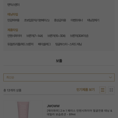
탠익스텐더
태닝타입
민감피부용
초보입문자(기본베이스)
중상급자용
이벤트태너
태닝정체기
제품타입
인텐시파이어
브론저(7~14X)
브론저(15~30X)
브론저(30X이상)
듀얼/트리플/쿼드 브론저
페이셜/레그
팅글부스터 - 스피드 태닝
보틀
인기제품 보기
총
13
개의 상품
JWOWW
[제이와우] 2 in 1 페이스 인텐시파이어 얼굴전용 태닝 &
데일리 보습로션 - 89ml