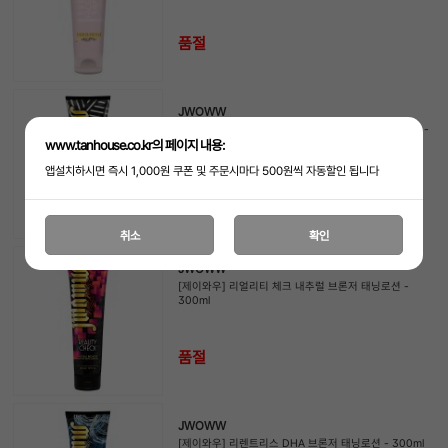
품절
JWOWW
[제이와우] 스터닝 어드밴스드 화이트 브론저 태닝로션 -
www.tanhouse.co.kr의 페이지 내용:
300ml
앱설치하시면 즉시 1,000원 쿠폰 및 주문시마다 500원씩 자동할인 됩니다
품절
취소
확인
JWOWW
[제이와우] 리얼리티 체크 내추럴 브론저 태닝로션 -
300ml
품절
JWOWW
[제이와우] 리렌트리스 DHA 브론저 태닝로션 - 300ml