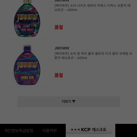
JWOWW
[제이와우] 쇼어 나이츠 애프터 아워스 디럭스 브론저 태
닝로션 - 400ml
품절
JWOWW
[제이와우] 쇼어 윈 하이 롤러 울트라 다크 컬러 코렉팅 브
론저 태닝로션 - 400ml
품절
더보기 ▼
개인정보취급방침
이용약관